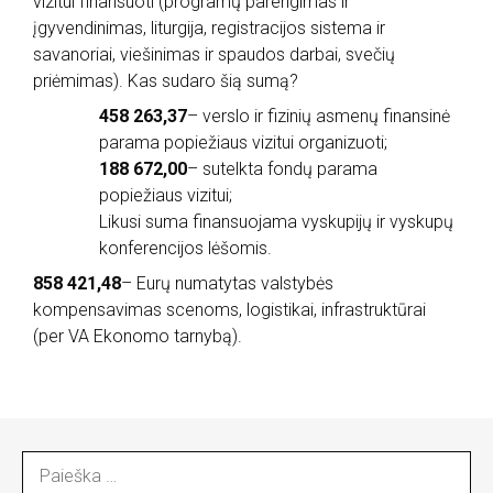
vizitui finansuoti (programų parengimas ir
įgyvendinimas, liturgija, registracijos sistema ir
savanoriai, viešinimas ir spaudos darbai, svečių
priėmimas). Kas sudaro šią sumą?
458 263,37
– verslo ir fizinių asmenų finansinė
parama popiežiaus vizitui organizuoti;
188 672,00
– sutelkta fondų parama
popiežiaus vizitui;
Likusi suma finansuojama vyskupijų ir vyskupų
konferencijos lėšomis.
858 421,48
– Eurų numatytas valstybės
kompensavimas scenoms, logistikai, infrastruktūrai
(per VA Ekonomo tarnybą).
I
e