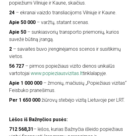
popiežiumi Vilniuje ir Kaune, skaičius.
24
– ekranai vaizdo transliacijoms Vilniuje ir Kaune.
Apie 50 000
– varžtų, statant scenas.
Apie 50
– sunkiasvorių transporto priemonių, kurios
suvežė būtiną įrangą.
2
– savaites buvo įrenginėjamos scenos ir susitikimų
vietos.
56 727
– pirmos popiežiaus vizito dienos unikalūs
vartotojai
www.popieziausvizitas.lt
tinklalapyje.
Apie 1 000 000
– žmonių, mačiusių „Popiežiaus vizitas“
Feisbuko pranešimus.
Per 1 650 000
žiūrovų stebėjo vizitą Lietuvoje per LRT.
Lėšos iš Bažnyčios pusės:
712 568,31
– lėšos, kurias Bažnyčia išleido popiežiaus