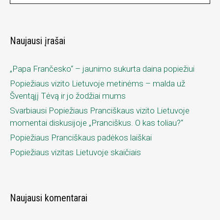
š
k
o
Naujausi įrašai
t
i
„Papa Frančesko“ – jaunimo sukurta daina popiežiui
:
Popiežiaus vizito Lietuvoje metinėms – malda už
Šventąjį Tėvą ir jo žodžiai mums
Svarbiausi Popiežiaus Pranciškaus vizito Lietuvoje
momentai diskusijoje „Pranciškus. O kas toliau?“
Popiežiaus Pranciškaus padėkos laiškai
Popiežiaus vizitas Lietuvoje skaičiais
Naujausi komentarai