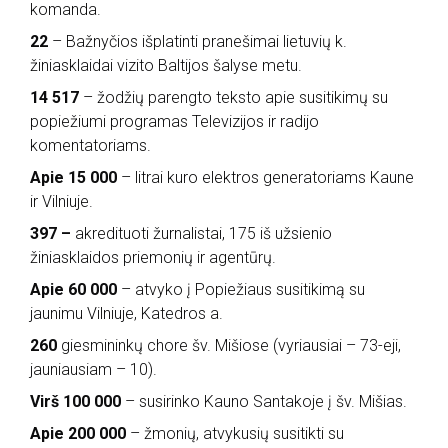
komanda.
22
– Bažnyčios išplatinti pranešimai lietuvių k.
žiniasklaidai vizito Baltijos šalyse metu.
14 517
– žodžių parengto teksto apie susitikimų su
popiežiumi programas Televizijos ir radijo
komentatoriams.
Apie 15 000
– litrai kuro elektros generatoriams Kaune
ir Vilniuje.
397 –
akredituoti žurnalistai, 175 iš užsienio
žiniasklaidos priemonių ir agentūrų.
Apie 60 000
– atvyko į Popiežiaus susitikimą su
jaunimu Vilniuje, Katedros a.
260
giesmininkų chore šv. Mišiose (vyriausiai – 73-eji,
jauniausiam – 10).
Virš 100 000
– susirinko Kauno Santakoje į šv. Mišias.
Apie 200 000
– žmonių, atvykusių susitikti su