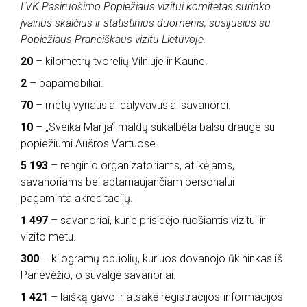
LVK Pasiruošimo Popiežiaus vizitui komitetas surinko
įvairius skaičius ir statistinius duomenis, susijusius su
Popiežiaus Pranciškaus vizitu Lietuvoje.
20
– kilometrų tvorelių Vilniuje ir Kaune.
2
– papamobiliai.
70
– metų vyriausiai dalyvavusiai savanorei.
10
– „Sveika Marija“ maldų sukalbėta balsu drauge su
popiežiumi Aušros Vartuose.
5 193
– renginio organizatoriams, atlikėjams,
savanoriams bei aptarnaujančiam personalui
pagaminta akreditacijų.
1 497
– savanoriai, kurie prisidėjo ruošiantis vizitui ir
vizito metu.
300
– kilogramų obuolių, kuriuos dovanojo ūkininkas iš
Panevėžio, o suvalgė savanoriai.
1 421
– laišką gavo ir atsakė registracijos-informacijos