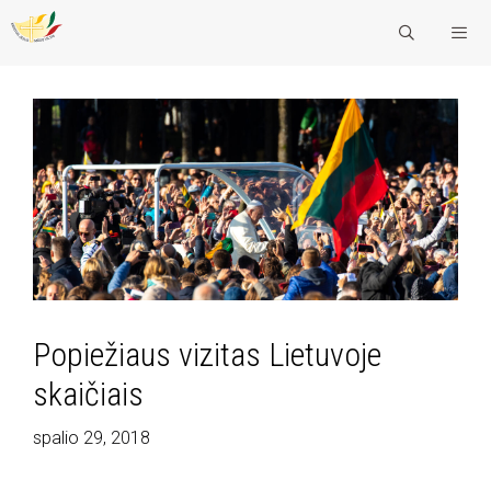
Pereiti
IEŠKOTI
prie
turinio
Popiežiaus vizitas Lietuvoje
skaičiais
spalio 29, 2018