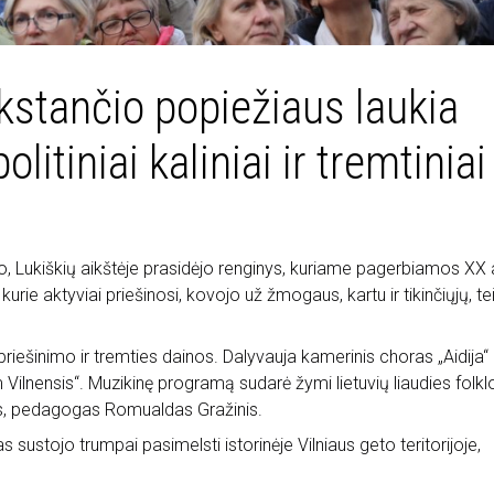
ykstančio popiežiaus laukia
olitiniai kaliniai ir tremtiniai
o, Lukiškių aikštėje prasidėjo renginys, kuriame pagerbiamos XX 
 kurie aktyviai priešinosi, kovojo už žmogaus, kartu ir tikinčiųjų, tei
ešinimo ir tremties dainos. Dalyvauja kamerinis choras „Aidija“ 
ilnensis“. Muzikinę programą sudarė žymi lietuvių liaudies folkl
tas, pedagogas Romualdas Gražinis.
 sustojo trumpai pasimelsti istorinėje Vilniaus geto teritorijoje,