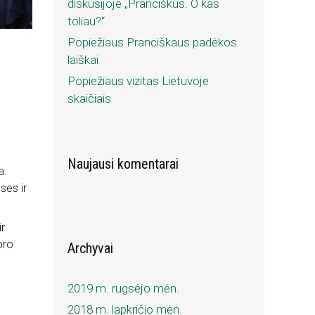
diskusijoje „Pranciškus. O kas
toliau?“
Popiežiaus Pranciškaus padėkos
laiškai
Popiežiaus vizitas Lietuvoje
skaičiais
Naujausi komentarai
a.
ses ir
ir
oro
Archyvai
2019 m. rugsėjo mėn.
2018 m. lapkričio mėn.