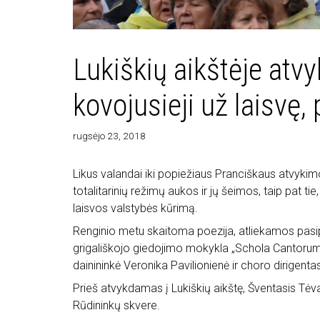
Lukiškių aikštėje atv
kovojusieji už laisvę, p
rugsėjo 23, 2018
Likus valandai iki popiežiaus Pranciškaus atvykim
totalitarinių režimų aukos ir jų šeimos, taip pat tie,
laisvos valstybės kūrimą.
Renginio metu skaitoma poezija, atliekamos pasipri
grigališkojo giedojimo mokykla „Schola Cantorum V
dainininkė Veronika Pavilionienė ir choro dirigen
Prieš atvykdamas į Lukiškių aikštę, Šventasis Tėvas
Rūdininkų skvere.