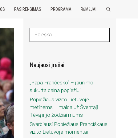
NOS
PASIRENGIMAS
PROGRAMA
RĖMĖJAI
IEŠKOTI
I
e
š
k
o
Naujausi įrašai
t
i
„Papa Frančesko“ – jaunimo
:
sukurta daina popiežiui
Popiežiaus vizito Lietuvoje
metinėms – malda už Šventąjį
Tėvą ir jo žodžiai mums
Svarbiausi Popiežiaus Pranciškaus
vizito Lietuvoje momentai