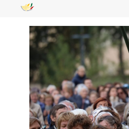
Pereiti
prie
turinio